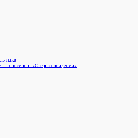
ль тыкв
и — пансионат «Озеро сновидений»