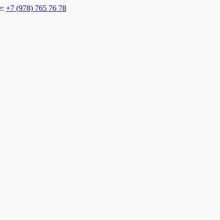
е:
+7 (978) 765 76 78
 Евпатории. Отель в Евпатории на берегу. Пансионат в Евпатор