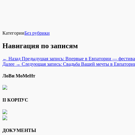
Категории
Без рубрики
Навигация по записям
← Назад
Предыдущая запись:
Впервые в Евпатории — фестива
Далее →
Следующая запись:
Свадьба Вашей мечты в Евпатори
ЛоВи МоМеНт
II КОРПУС
ДОКУМЕНТЫ