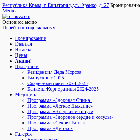
Республика Крым, г. Евпатория, ул. Франко, д. 27
Бронировани
Меню
o-snov.com
Пансионат Евпатории - Озеро сновидений. Гостиница у моря в
пожаловать!
Основное меню
Перейти к содержимому
Бронирование
Главная
Номера
Цены
Акции!
Праздники
Резиденция Деда Мороза
Выпускные 2025
Свадебный пакет 2024-2025
Банкеты/Корпоративы 2024-2025
Медицина
Программа «Здоровая Спина»
Программа «Легкое Дыхание»
Программа «Энергия и тонус»
Программа «Здоровое сердце и сосуды»
Программа «Секрет Вина»
Программа «Детокс»
Галерея
Видеогалерея