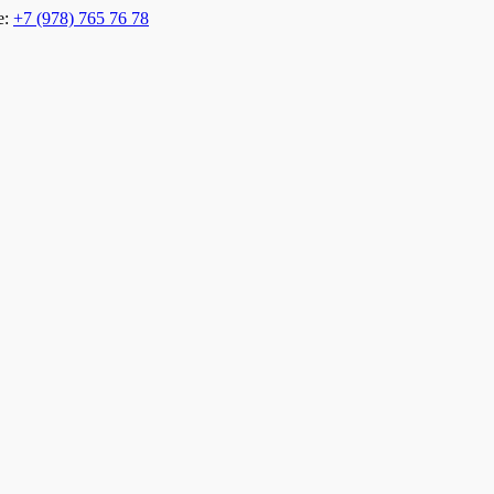
е:
+7 (978) 765 76 78
 Евпатории. Отель в Евпатории на берегу. Пансионат в Евпатор