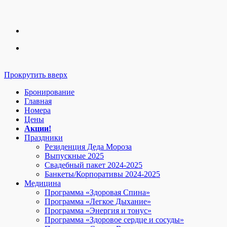
Прокрутить вверх
Бронирование
Главная
Номера
Цены
Акции!
Праздники
Резиденция Деда Мороза
Выпускные 2025
Свадебный пакет 2024-2025
Банкеты/Корпоративы 2024-2025
Медицина
Программа «Здоровая Спина»
Программа «Легкое Дыхание»
Программа «Энергия и тонус»
Программа «Здоровое сердце и сосуды»