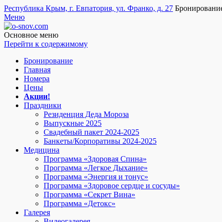
Республика Крым, г. Евпатория, ул. Франко, д. 27
Бронировани
Меню
o-snov.com
Пансионат Евпатории - Озеро сновидений. Гостиница у моря в
пожаловать!
Основное меню
Перейти к содержимому
Бронирование
Главная
Номера
Цены
Акции!
Праздники
Резиденция Деда Мороза
Выпускные 2025
Свадебный пакет 2024-2025
Банкеты/Корпоративы 2024-2025
Медицина
Программа «Здоровая Спина»
Программа «Легкое Дыхание»
Программа «Энергия и тонус»
Программа «Здоровое сердце и сосуды»
Программа «Секрет Вина»
Программа «Детокс»
Галерея
Видеогалерея