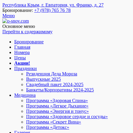
Республика Крым, г. Евпатория, ул. Франко, д. 27
Бронирование:
+7 (978) 765 76 78
Меню
o-snov.com
Пансионат Евпатории - Озеро сновидений. Гостиница у моря в
Евпатории. Отель в Евпатории на берегу. Пансионат в
Основное меню
Евпатории с питанием. Отдых в Евпатории все включено.
Перейти к содержимому
Добро пожаловать!
Бронирование
Главная
Номера
Цены
Акции!
Праздники
Резиденция Деда Мороза
Выпускные 2025
Свадебный пакет 2024-2025
Банкеты/Корпоративы 2024-2025
Медицина
Программа «Здоровая Спина»
Программа «Легкое Дыхание»
Программа «Энергия и тонус»
Программа «Здоровое сердце и сосуды»
Программа «Секрет Вина»
Программа «Детокс»
Галерея