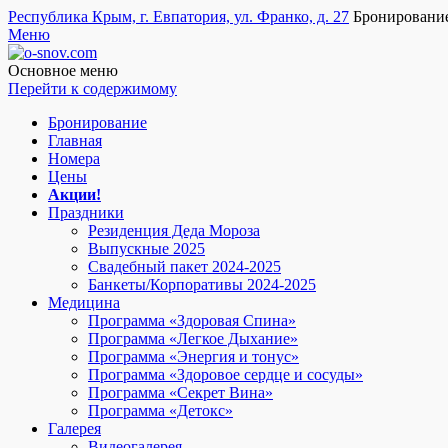
Республика Крым, г. Евпатория, ул. Франко, д. 27
Бронировани
Меню
o-snov.com
Пансионат Евпатории - Озеро сновидений. Гостиница у моря в
пожаловать!
Основное меню
Перейти к содержимому
Бронирование
Главная
Номера
Цены
Акции!
Праздники
Резиденция Деда Мороза
Выпускные 2025
Свадебный пакет 2024-2025
Банкеты/Корпоративы 2024-2025
Медицина
Программа «Здоровая Спина»
Программа «Легкое Дыхание»
Программа «Энергия и тонус»
Программа «Здоровое сердце и сосуды»
Программа «Секрет Вина»
Программа «Детокс»
Галерея
Видеогалерея