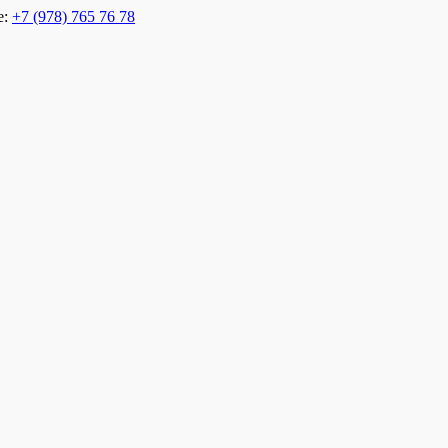
е:
+7 (978) 765 76 78
 Евпатории. Отель в Евпатории на берегу. Пансионат в Евпатор