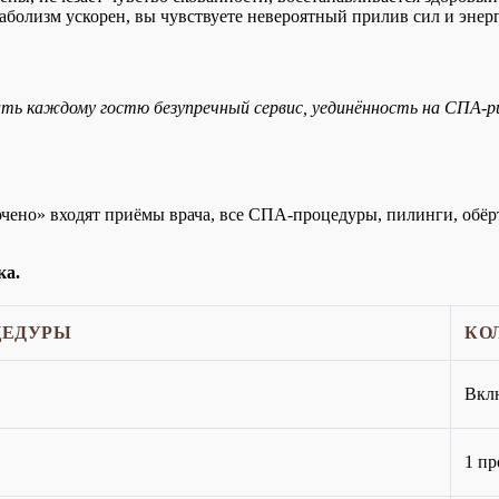
болизм ускорен, вы чувствуете невероятный прилив сил и энер
ть каждому гостю безупречный сервис, уединённость на СПА-ри
ючено» входят приёмы врача, все СПА-процедуры, пилинги, обёр
ка.
ЦЕДУРЫ
КО
Вкл
1 пр