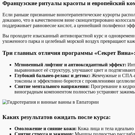
Французские ритуалы красоты и европейский ко
Если раньше признанные винотерапевтические курорты распол
доказано, что в качественном вине сконцентрировано колосса
поддерживает равновесие кислот, а ценнейший полифенол эффе
Вы проходите изысканный антивозрастной курс и одновременн
ухоженного парка и целебный морской воздух превращают каж
Три главных отличия программы «Секрет Вина»
Мгновенный лифтинг и антиоксидантный эффект:
Инт
выравнивают её структуру, улучшают цвет и подтягивают
Глубокий бальнео-релакс и детокс:
Жемчужные и СПА-ва
токсины и эффективно борются с проявлениями целлюли
Снятие ментального напряжения:
Прогревание в кедро
виноградным компонентом полностью устраняют зажимы,
Каких результатов ожидать после курса:
Омоложение и сияние кожи:
Кожа лица и тела идеально 
Снятие стресса и зажимов:
Мышцы полностью расслаблен