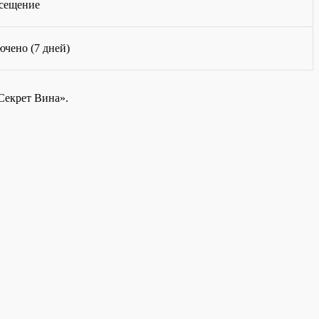
осещение
чено (7 дней)
Секрет Вина».