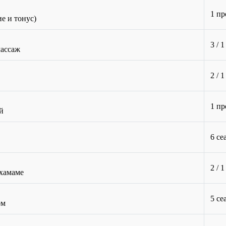
1 пр
е и тонус)
3 / 
ассаж
2 / 
1 пр
й
6 се
2 / 
 хамаме
5 се
ом