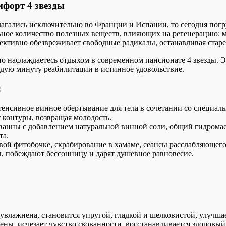
мфорт 4 звезды
агались исключительно во Франции и Испании, то сегодня погр
льное количество полезных веществ, влияющих на регенерацию: 
ктивно обезвреживает свободные радикалы, останавливая старе
о наслаждаетесь отдыхом в современном пансионате 4 звезды. 
дую минуту реабилитации в истинное удовольствие.
:
енсивное винное обертывание для тела в сочетании со специаль
 контуры, возвращая молодость.
нны с добавлением натуральной винной соли, общий гидромас
та.
вой фитобочке, скрабирование в хамаме, сеансы расслабляющег
 побеждают бессонницу и дарят душевное равновесие.
увлажнена, становится упругой, гладкой и шелковистой, улучшае
ы, исчезает чувство скованности, восстанавливается здоровый 