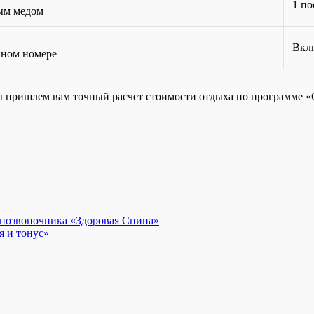
1 п
ым медом
Вклю
нном номере
ы пришлем вам точный расчет стоимости отдыха по программе «
 позвоночника «Здоровая Спина»
я и тонус»