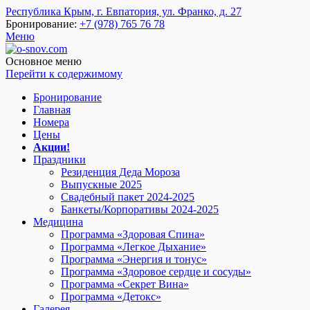
Республика Крым, г. Евпатория, ул. Франко, д. 27
Бронирование:
+7 (978) 765 76 78
Меню
o-snov.com
Пансионат Евпатории - Озеро сновидений. Гостиница у моря в
Евпатории. Отель в Евпатории на берегу. Пансионат в
Основное меню
Евпатории с питанием. Отдых в Евпатории все включено.
Перейти к содержимому
Добро пожаловать!
Бронирование
Главная
Номера
Цены
Акции!
Праздники
Резиденция Деда Мороза
Выпускные 2025
Свадебный пакет 2024-2025
Банкеты/Корпоративы 2024-2025
Медицина
Программа «Здоровая Спина»
Программа «Легкое Дыхание»
Программа «Энергия и тонус»
Программа «Здоровое сердце и сосуды»
Программа «Секрет Вина»
Программа «Детокс»
Галерея