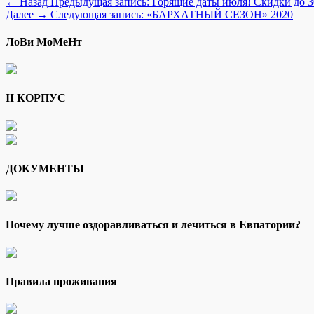
← Назад
Предыдущая запись:
Горящие даты июля! Скидки до 
Далее →
Следующая запись:
«БАРХАТНЫЙ СЕЗОН» 2020
ЛоВи МоМеНт
II КОРПУС
ДОКУМЕНТЫ
Почему лучше оздоравливаться и лечиться в Евпатории?
Правила проживания