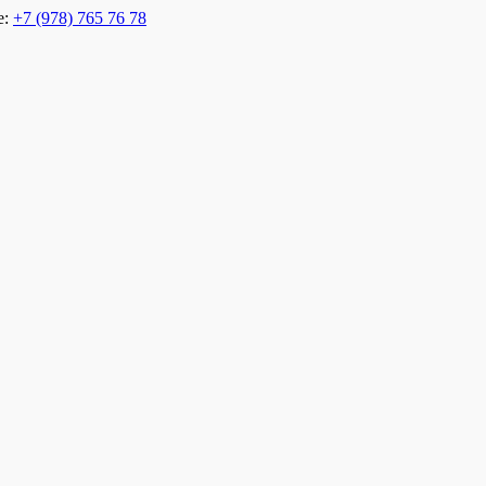
е:
+7 (978) 765 76 78
 Евпатории. Отель в Евпатории на берегу. Пансионат в Евпатор