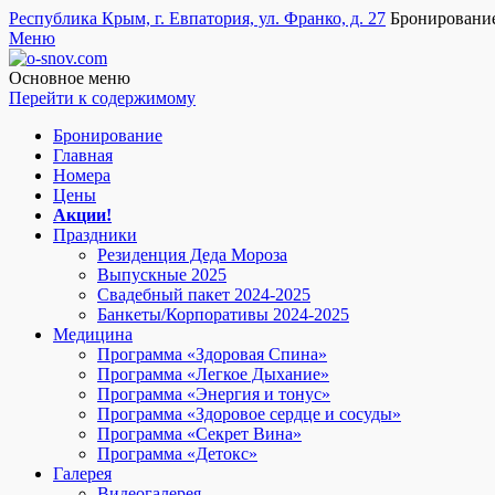
Республика Крым, г. Евпатория, ул. Франко, д. 27
Бронировани
Меню
o-snov.com
Пансионат Евпатории - Озеро сновидений. Гостиница у моря в
пожаловать!
Основное меню
Перейти к содержимому
Бронирование
Главная
Номера
Цены
Акции!
Праздники
Резиденция Деда Мороза
Выпускные 2025
Свадебный пакет 2024-2025
Банкеты/Корпоративы 2024-2025
Медицина
Программа «Здоровая Спина»
Программа «Легкое Дыхание»
Программа «Энергия и тонус»
Программа «Здоровое сердце и сосуды»
Программа «Секрет Вина»
Программа «Детокс»
Галерея
Видеогалерея