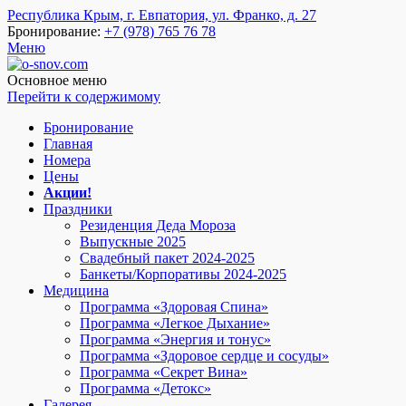
Республика Крым, г. Евпатория, ул. Франко, д. 27
Бронирование:
+7 (978) 765 76 78
Меню
o-snov.com
Пансионат Евпатории - Озеро сновидений. Гостиница у моря в
Евпатории. Отель в Евпатории на берегу. Пансионат в
Основное меню
Евпатории с питанием. Отдых в Евпатории все включено.
Перейти к содержимому
Добро пожаловать!
Бронирование
Главная
Номера
Цены
Акции!
Праздники
Резиденция Деда Мороза
Выпускные 2025
Свадебный пакет 2024-2025
Банкеты/Корпоративы 2024-2025
Медицина
Программа «Здоровая Спина»
Программа «Легкое Дыхание»
Программа «Энергия и тонус»
Программа «Здоровое сердце и сосуды»
Программа «Секрет Вина»
Программа «Детокс»
Галерея